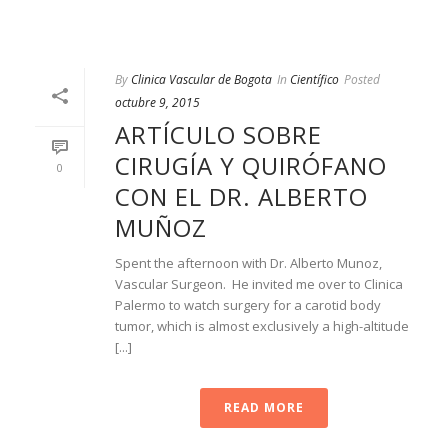
By
Clinica Vascular de Bogota
In
Científico
Posted
octubre 9, 2015
ARTÍCULO SOBRE
CIRUGÍA Y QUIRÓFANO
0
CON EL DR. ALBERTO
MUÑOZ
Spent the afternoon with Dr. Alberto Munoz,
Vascular Surgeon. He invited me over to Clinica
Palermo to watch surgery for a carotid body
tumor, which is almost exclusively a high-altitude
[...]
READ MORE