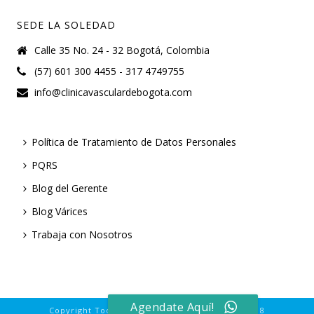
SEDE LA SOLEDAD
Calle 35 No. 24 - 32 Bogotá, Colombia
(57) 601 300 4455 - 317 4749755
info@clinicavasculardebogota.com
Política de Tratamiento de Datos Personales
PQRS
Blog del Gerente
Blog Várices
Trabaja con Nosotros
Agendate Aquí!
Copyright Todos los derechos reservados © 2018